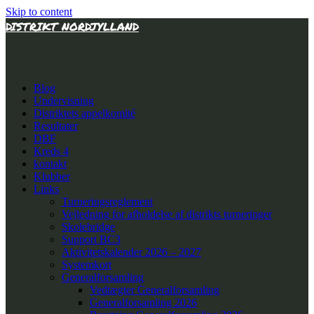
Skip to content
DISTRIKT NORDJYLLAND
Blog
Undervisning
Distriktets appelkomité
Resultater
DBF
Kreds 4
kontakt
Klubber
Links
Turneringsreglement
Vejledning for afholdelse af distrikts turneringer
Skolebridge
Support BC3
Aktivitetskalender 2026 – 2027
Systemkort
Generalforsamling
Vedtægter Generalforsamling
Generalforsamling 2026