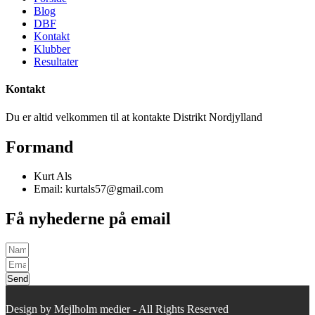
Blog
DBF
Kontakt
Klubber
Resultater
Kontakt
Du er altid velkommen til at kontakte Distrikt Nordjylland
Formand
Kurt Als
Email: kurtals57@gmail.com
Få nyhederne på email
Send
Design by Mejlholm medier - All Rights Reserved