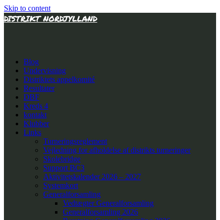
Skip to content
DISTRIKT NORDJYLLAND
Blog
Undervisning
Distriktets appelkomité
Resultater
DBF
Kreds 4
kontakt
Klubber
Links
Turneringsreglement
Vejledning for afholdelse af distrikts turneringer
Skolebridge
Support BC3
Aktivitetskalender 2026 – 2027
Systemkort
Generalforsamling
Vedtægter Generalforsamling
Generalforsamling 2026