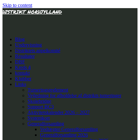
Skip to content
DISTRIKT NORDJYLLAND
Blog
Undervisning
Distriktets appelkomité
Resultater
DBF
Kreds 4
kontakt
Klubber
Links
Turneringsreglement
Vejledning for afholdelse af distrikts turneringer
Skolebridge
Support BC3
Aktivitetskalender 2026 – 2027
Systemkort
Generalforsamling
Vedtægter Generalforsamling
Generalforsamling 2026