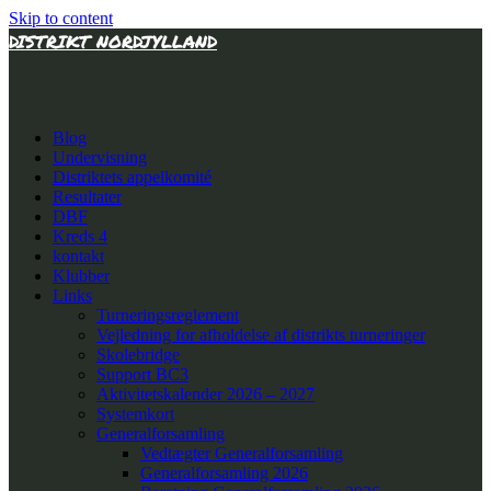
Skip to content
DISTRIKT NORDJYLLAND
Blog
Undervisning
Distriktets appelkomité
Resultater
DBF
Kreds 4
kontakt
Klubber
Links
Turneringsreglement
Vejledning for afholdelse af distrikts turneringer
Skolebridge
Support BC3
Aktivitetskalender 2026 – 2027
Systemkort
Generalforsamling
Vedtægter Generalforsamling
Generalforsamling 2026