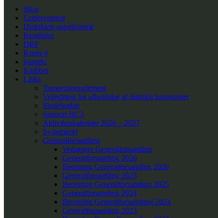
Blog
Undervisning
Distriktets appelkomité
Resultater
DBF
Kreds 4
kontakt
Klubber
Links
Turneringsreglement
Vejledning for afholdelse af distrikts turneringer
Skolebridge
Support BC3
Aktivitetskalender 2026 – 2027
Systemkort
Generalforsamling
Vedtægter Generalforsamling
Generalforsamling 2026
Beretning Generalforsamling 2026
Generalforsamling 2025
Beretning Generalforsamling 2025
Generalforsamling 2024
Beretning Generalforsamlling 2024
Generalforsamling 2023