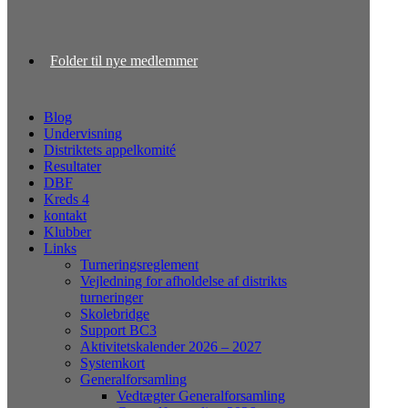
Folder til nye medlemmer
Blog
Undervisning
Distriktets appelkomité
Resultater
DBF
Kreds 4
kontakt
Klubber
Links
Turneringsreglement
Vejledning for afholdelse af distrikts
turneringer
Skolebridge
Support BC3
Aktivitetskalender 2026 – 2027
Systemkort
Generalforsamling
Vedtægter Generalforsamling