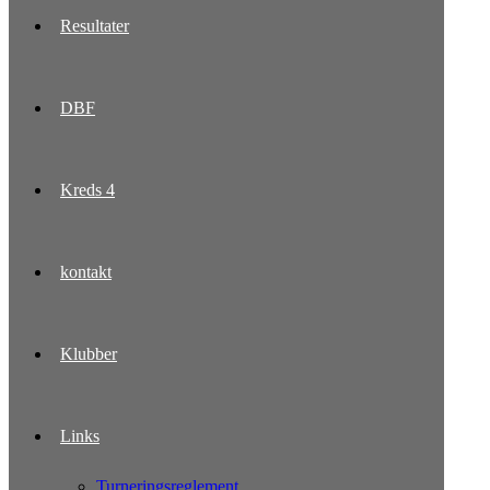
Resultater
DBF
Kreds 4
kontakt
Klubber
Links
Turneringsreglement