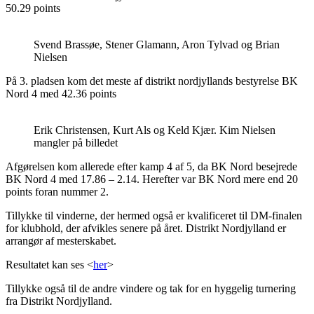
50.29 points
Svend Brassøe, Stener Glamann, Aron Tylvad og Brian
Nielsen
På 3. pladsen kom det meste af distrikt nordjyllands bestyrelse BK
Nord 4 med 42.36 points
Erik Christensen, Kurt Als og Keld Kjær. Kim Nielsen
mangler på billedet
Afgørelsen kom allerede efter kamp 4 af 5, da BK Nord besejrede
BK Nord 4 med 17.86 – 2.14. Herefter var BK Nord mere end 20
points foran nummer 2.
Tillykke til vinderne, der hermed også er kvalificeret til DM-finalen
for klubhold, der afvikles senere på året. Distrikt Nordjylland er
arrangør af mesterskabet.
Resultatet kan ses <
her
>
Tillykke også til de andre vindere og tak for en hyggelig turnering
fra Distrikt Nordjylland.