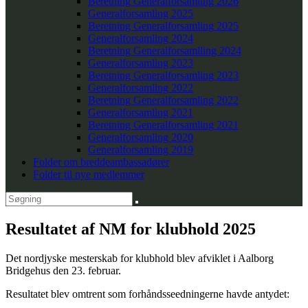
Beretning Generalforsamling 2026
Generalforsamling 2025
Beretning Generalforsamling 2025
Generalforsamling 2024
Beretning Generalforsamlling 2024
Generalforsamling 2023
Beretning Generalforsamling 2023
Generalforsamling 2022
Beretning Generalforsamling 2022
Generalforsamling 2021
Beretning Generalforsamling 2021
Generalforsamling 2020
Generalforsamling 2019
Folder om breddeambassadører
Folder til nye medlemmer
Resultatet af NM for klubhold 2025
Det nordjyske mesterskab for klubhold blev afviklet i Aalborg
Bridgehus den 23. februar.
Resultatet blev omtrent som forhåndsseedningerne havde antydet: