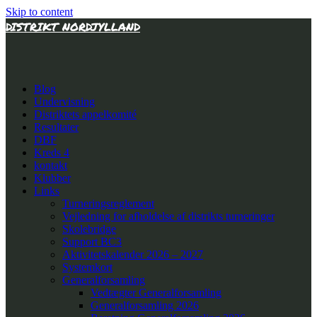
Skip to content
DISTRIKT NORDJYLLAND
Blog
Undervisning
Distriktets appelkomité
Resultater
DBF
Kreds 4
kontakt
Klubber
Links
Turneringsreglement
Vejledning for afholdelse af distrikts turneringer
Skolebridge
Support BC3
Aktivitetskalender 2026 – 2027
Systemkort
Generalforsamling
Vedtægter Generalforsamling
Generalforsamling 2026