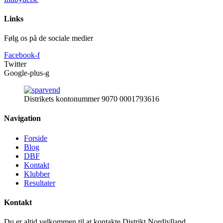
Links
Følg os på de sociale medier
Facebook-f
Twitter
Google-plus-g
Distrikets kontonummer 9070 0001793616
Navigation
Forside
Blog
DBF
Kontakt
Klubber
Resultater
Kontakt
Du er altid velkommen til at kontakte Distrikt Nordjylland