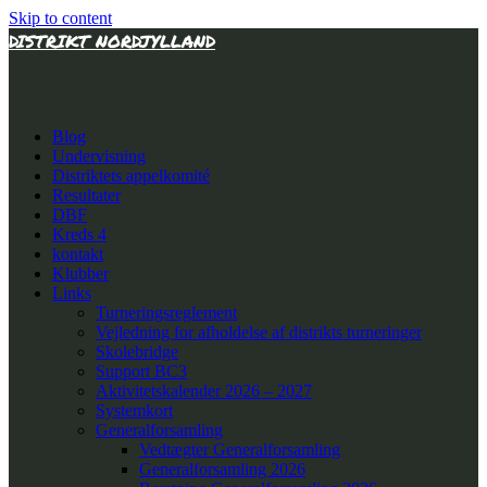
Skip to content
DISTRIKT NORDJYLLAND
Blog
Undervisning
Distriktets appelkomité
Resultater
DBF
Kreds 4
kontakt
Klubber
Links
Turneringsreglement
Vejledning for afholdelse af distrikts turneringer
Skolebridge
Support BC3
Aktivitetskalender 2026 – 2027
Systemkort
Generalforsamling
Vedtægter Generalforsamling
Generalforsamling 2026