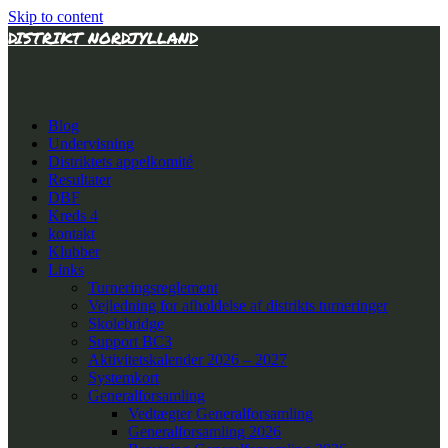
Skip to content
DISTRIKT NORDJYLLAND
Blog
Undervisning
Distriktets appelkomité
Resultater
DBF
Kreds 4
kontakt
Klubber
Links
Turneringsreglement
Vejledning for afholdelse af distrikts turneringer
Skolebridge
Support BC3
Aktivitetskalender 2026 – 2027
Systemkort
Generalforsamling
Vedtægter Generalforsamling
Generalforsamling 2026