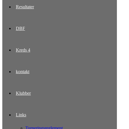
Resultater
DBF
Kreds 4
kontakt
Klubber
Links
Turneringsreglement