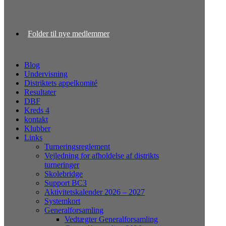
Folder til nye medlemmer
Blog
Undervisning
Distriktets appelkomité
Resultater
DBF
Kreds 4
kontakt
Klubber
Links
Turneringsreglement
Vejledning for afholdelse af distrikts
turneringer
Skolebridge
Support BC3
Aktivitetskalender 2026 – 2027
Systemkort
Generalforsamling
Vedtægter Generalforsamling