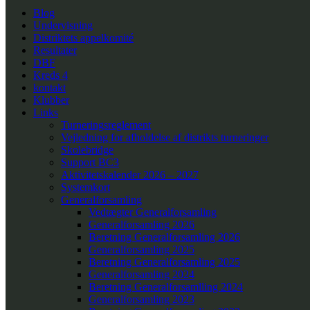
Blog
Undervisning
Distriktets appelkomité
Resultater
DBF
Kreds 4
kontakt
Klubber
Links
Turneringsreglement
Vejledning for afholdelse af distrikts turneringer
Skolebridge
Support BC3
Aktivitetskalender 2026 – 2027
Systemkort
Generalforsamling
Vedtægter Generalforsamling
Generalforsamling 2026
Beretning Generalforsamling 2026
Generalforsamling 2025
Beretning Generalforsamling 2025
Generalforsamling 2024
Beretning Generalforsamlling 2024
Generalforsamling 2023