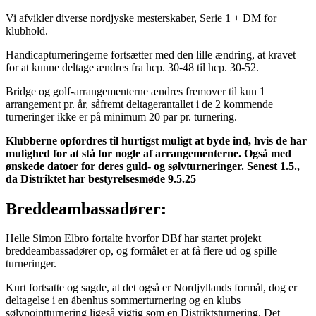
Vi afvikler diverse nordjyske mesterskaber, Serie 1 + DM for
klubhold.
Handicapturneringerne fortsætter med den lille ændring, at kravet
for at kunne deltage ændres fra hcp. 30-48 til hcp. 30-52.
Bridge og golf-arrangementerne ændres fremover til kun 1
arrangement pr. år, såfremt deltagerantallet i de 2 kommende
turneringer ikke er på minimum 20 par pr. turnering.
Klubberne opfordres til hurtigst muligt at byde ind, hvis de har
mulighed for at stå for nogle af arrangementerne. Også med
ønskede datoer for deres guld- og sølvturneringer. Senest 1.5.,
da Distriktet har bestyrelsesmøde 9.5.25
Breddeambassadører:
Helle Simon Elbro fortalte hvorfor DBf har startet projekt
breddeambassadører op, og formålet er at få flere ud og spille
turneringer.
Kurt fortsatte og sagde, at det også er Nordjyllands formål, dog er
deltagelse i en åbenhus sommerturnering og en klubs
sølvpointturnering ligeså vigtig som en Distriktsturnering. Det