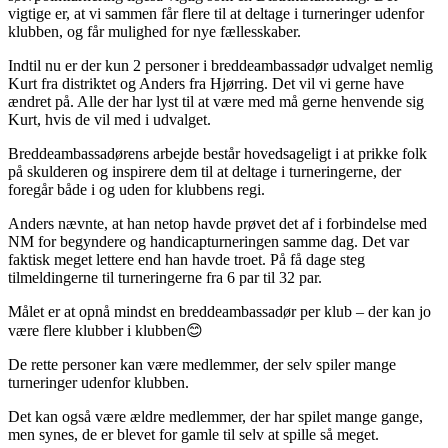
vigtige er, at vi sammen får flere til at deltage i turneringer udenfor
klubben, og får mulighed for nye fællesskaber.
Indtil nu er der kun 2 personer i breddeambassadør udvalget nemlig
Kurt fra distriktet og Anders fra Hjørring. Det vil vi gerne have
ændret på. Alle der har lyst til at være med må gerne henvende sig
Kurt, hvis de vil med i udvalget.
Breddeambassadørens arbejde består hovedsageligt i at prikke folk
på skulderen og inspirere dem til at deltage i turneringerne, der
foregår både i og uden for klubbens regi.
Anders nævnte, at han netop havde prøvet det af i forbindelse med
NM for begyndere og handicapturneringen samme dag. Det var
faktisk meget lettere end han havde troet. På få dage steg
tilmeldingerne til turneringerne fra 6 par til 32 par.
Målet er at opnå mindst en breddeambassadør per klub – der kan jo
være flere klubber i klubben😊
De rette personer kan være medlemmer, der selv spiler mange
turneringer udenfor klubben.
Det kan også være ældre medlemmer, der har spilet mange gange,
men synes, de er blevet for gamle til selv at spille så meget.