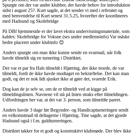
Spurgte om der var andre klubber, der havde behov for introduktion
sidst i august 25?. Kurt sagde, at det sender vi med i referatet og
med henvendelse til Kurt senest 31.5.25, hvorefter der koordineres
med Hadsund og Skolebridge
På DBf hjemmeside er der lavet ekstra undervisningsmateriale, som
kaldes: Skolebridge for Voksne (ses under medlemsinfo) Var måske
bedre placeret under klubinfo 😊
Anders spurgte om man ikke kunne sende en svarmail, når folk
havde tilmeldt sig en turnering i Distriktet.
Der var et par fra Hals tilmeldt i Hjørring, der ikke troede, de var
tilmeldt, fordi de ikke havde modtaget en bekræftelse. Det kan man
godt, og det er nok lidt sjusket ikke at gøre det, svarede Erik.
Dog kan de jo selv se, om de er tilmeldt ved at kigge på
tilmeldingslisten. Navnene vil stå på listen straks efter tilmeldingen.
Udfordringen her var, at det var 3. person, som tilmeldte parret.
Anders havde 3 dage før Begynder- og Handicapturneringen sendt
en velkomstmail til deltagerne i Hjørring. Tine sagde, at det gjorde
Hadsund også i f.m. guldturneringen.
Distriktet takker for et godt og konstruktivt klubmøde. Der blev ikke