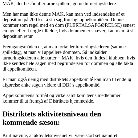
MAK, der består af erfarne spillere, gerne turneringsledere.
Men har man ikke denne MAK, kan man ved indsendelse af et
depositum på 200 kr. få sin sag forelagt appelkomitéen. Denne
kommer som regel med en dom (FLERTALSAFGØRELSE) senest
en uge efter. I nogle tilfælde, hvis dommen er snæver, kan man få sit
depositum retur.
Fremgangsmåden er, at man fortæller turneringslederen (samme
spilledag), at man vil appellere dommen. Så indkalder
turneringslederen alle parter + MAK, hvis den findes i klubben, hvis
ikke sendes hele sagen med begrundelsen for dommen og alle fakta
til appelkomitéen.
Er man også uenig med distriktets appelkomité kan man til endelig
afgørelse anke sagen videre til DBf’s appelkomité.
Appelkomiteens formål og virke samt komiteens medlemmer
kommer til at fremgå af Distriktets hjemmeside.
Distriktets aktivitetsniveau den
kommende sæson:
Kurt nævnte, at aktivitetsniveauet vil være stort set uændret.