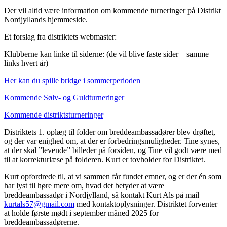
Der vil altid være information om kommende turneringer på Distrikt
Nordjyllands hjemmeside.
Et forslag fra distriktets webmaster:
Klubberne kan linke til siderne: (de vil blive faste sider – samme
links hvert år)
Her kan du spille bridge i sommerperioden
Kommende Sølv- og Guldturneringer
Kommende distriktsturneringer
Distriktets 1. oplæg til folder om breddeambassadører blev drøftet,
og der var enighed om, at der er forbedringsmuligheder. Tine synes,
at der skal ”levende” billeder på forsiden, og Tine vil godt være med
til at korrekturlæse på folderen. Kurt er tovholder for Distriktet.
Kurt opfordrede til, at vi sammen får fundet emner, og er der én som
har lyst til høre mere om, hvad det betyder at være
breddeambassadør i Nordjylland, så kontakt Kurt Als på mail
kurtals57@gmail.com
med kontaktoplysninger. Distriktet forventer
at holde første mødt i september måned 2025 for
breddeambassadørerne.