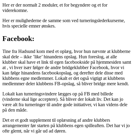
Her er der normalt 2 moduler, et for begyndere og et for
viderekomne.
Her er mulighederne de samme som ved turneringslederkurserne,
hvis specielle emner ønskes.
Facebook:
Tine fra Hadsund kom med et oplæg, hvor hun nævnte at klubberne
skal dele – ikke ’like’ hinandens opslag. Hun foreslog, at alle
klubber skal have et link til egen facebookside på hjemmesiden samt
at , vi hver især følger de andre bridgeklubber Facebook, hvor vi
kan følge hinandens facebookopslag, og derefter dele disse med
klubbens egne medlemmer. Lokalt er det også vigtigt at klubbens
medlemmer deler klubbens FB-opslag, så bliver bridge mere kendt.
Lokalt kan turneringsvindere lægges op på FB med billede
(vinderne skal lige acceptere). Så bliver der lokalt liv. Det kan jo
være alt fra turneringer til andre gode initiativer, vi kan videns dele
på den måde.
Det er et godt supplement til oplæsning af andre klubbers
arrangementer før starten på klubbens egen spilleaften. Det har vi jo
ofte glemt, når vi går ud ad døren.