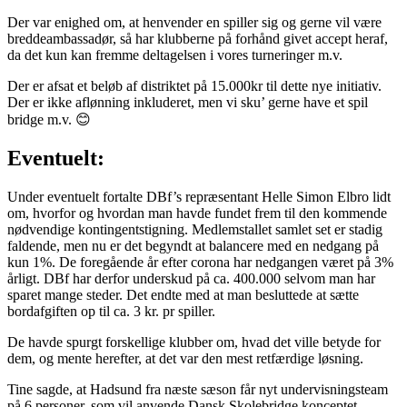
Der var enighed om, at henvender en spiller sig og gerne vil være
breddeambassadør, så har klubberne på forhånd givet accept heraf,
da det kun kan fremme deltagelsen i vores turneringer m.v.
Der er afsat et beløb af distriktet på 15.000kr til dette nye initiativ.
Der er ikke aflønning inkluderet, men vi sku’ gerne have et spil
bridge m.v. 😊
Eventuelt:
Under eventuelt fortalte DBf’s repræsentant Helle Simon Elbro lidt
om, hvorfor og hvordan man havde fundet frem til den kommende
nødvendige kontingentstigning. Medlemstallet samlet set er stadig
faldende, men nu er det begyndt at balancere med en nedgang på
kun 1%. De foregående år efter corona har nedgangen været på 3%
årligt. DBf har derfor underskud på ca. 400.000 selvom man har
sparet mange steder. Det endte med at man besluttede at sætte
bordafgiften op til ca. 3 kr. pr spiller.
De havde spurgt forskellige klubber om, hvad det ville betyde for
dem, og mente herefter, at det var den mest retfærdige løsning.
Tine sagde, at Hadsund fra næste sæson får nyt undervisningsteam
på 6 personer, som vil anvende Dansk Skolebridge konceptet.