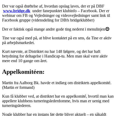
Der var også drøftelse af, hvordan opslag laves, der er på DBF
www.bridge.dk
under fanepunktet klubinfo – Facebook. Der er
webinar om FB og Vejledninger og videovejledninger samt link til
Facebook gruppe (vidensdeling for DBfs bridgeklubber)
Der er faktisk også mange andre gode ting nederst i menulinjen
😊
Tine var også med på, at blive kontaktet på en sms, da Tine er aktiv
på arbejdsmarkedet.
Kurt nævnte, at Distriktet nu har 148 følgere, og det har haft
betydning for deltagelse i Handicap-tu. Men man skal være aktiv
mere end 10 gange om året.
Appelkomitéen:
Martin fra Aalborg Bk. havde et indlæg om distriktets appelkomité.
(Martin er formand)
Kun få klubber ved, at distriktet har en appelkomité, hvortil man kan
appellere klubbens turneringslederdomme, hvis man er uenig med
turneringslederen.
Nogle klubber har en instans før dette bliver aktuelt – en såkaldt