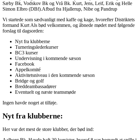
Sæby Bk, Vodskov Bk og Vrå Bk. Kurt, Jens, Leif, Erik og Helle
Simon Elbro (DBf).Afbud fra Hjallerup, Nibe og Pandrup
Vi startede som sædvanligt med kaffe og kage, hvorefter Distriktets
formand Kurt Als bød velkommen, og åbnede mødet med følgende
forslag til dagsorden:
Nyt fra klubberne
Turneringslederkurser
BC3 kurser
Undervisning i kommende sæson
Facebook
Appelkomité
Aktivitetsniveau i den kommende sæson
Bridge og golf
Breddeambassadører
Eventuelt og næste teamsmøde
Ingen havde noget at tilføje.
Nyt fra klubberne:
Her var det mest de store klubber, der bød ind:
Aalborg Bk. Havde haft 30 kursister, hvoraf 8 var begyndt at spille i