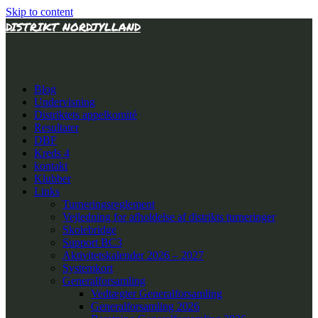
Skip to content
DISTRIKT NORDJYLLAND
Blog
Undervisning
Distriktets appelkomité
Resultater
DBF
Kreds 4
kontakt
Klubber
Links
Turneringsreglement
Vejledning for afholdelse af distrikts turneringer
Skolebridge
Support BC3
Aktivitetskalender 2026 – 2027
Systemkort
Generalforsamling
Vedtægter Generalforsamling
Generalforsamling 2026