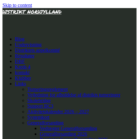
Skip to content
DISTRIKT NORDJYLLAND
Blog
Undervisning
Distriktets appelkomité
Resultater
DBF
Kreds 4
kontakt
Klubber
Links
Turneringsreglement
Vejledning for afholdelse af distrikts turneringer
Skolebridge
Support BC3
Aktivitetskalender 2026 – 2027
Systemkort
Generalforsamling
Vedtægter Generalforsamling
Generalforsamling 2026