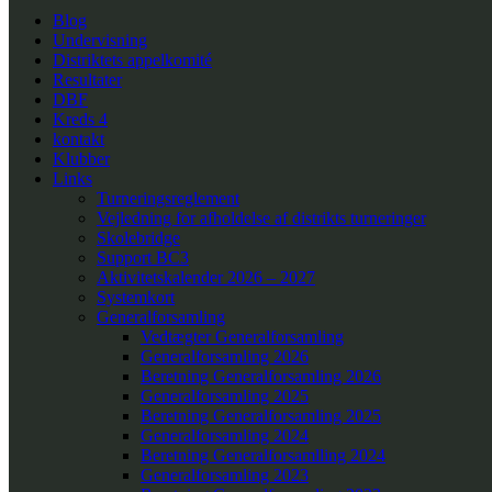
Blog
Undervisning
Distriktets appelkomité
Resultater
DBF
Kreds 4
kontakt
Klubber
Links
Turneringsreglement
Vejledning for afholdelse af distrikts turneringer
Skolebridge
Support BC3
Aktivitetskalender 2026 – 2027
Systemkort
Generalforsamling
Vedtægter Generalforsamling
Generalforsamling 2026
Beretning Generalforsamling 2026
Generalforsamling 2025
Beretning Generalforsamling 2025
Generalforsamling 2024
Beretning Generalforsamlling 2024
Generalforsamling 2023