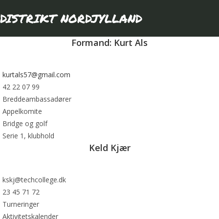
DISTRIKT NORDJYLLAND
Formand: Kurt Als
kurtals57@gmail.com
42 22 07 99
Breddeambassadører
Appelkomite
Bridge og golf
Serie 1, klubhold
Keld Kjær
kskj@techcollege.dk
23 45 71 72
Turneringer
Aktivitetskalender