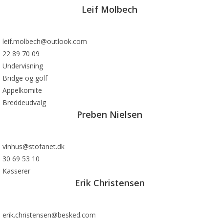
Leif Molbech
leif.molbech@outlook.com
22 89 70 09
Undervisning
Bridge og golf
Appelkomite
Breddeudvalg
Preben Nielsen
vinhus@stofanet.dk
30 69 53 10
Kasserer
Erik Christensen
erik.christensen@besked.com