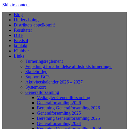
Skip to content
Blog
Undervisning
Distriktets appelkomité
Resultater
DBF
Kreds 4
kontakt
Klubber
Links
Turneringsreglement
Vejledning for afholdelse af distrikts turneringer
Skolebridge
Support BC3
Aktivitetskalender 2026 – 2027
Systemkort
Generalforsamling
Vedtægter Generalforsamling
Generalforsamling 2026
Beretning Generalforsamling 2026
Generalforsamling 2025
Beretning Generalforsamling 2025
Generalforsamling 2024
Beretning Generalforsamlling 2024