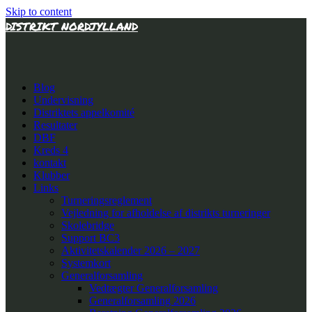
Skip to content
DISTRIKT NORDJYLLAND
Blog
Undervisning
Distriktets appelkomité
Resultater
DBF
Kreds 4
kontakt
Klubber
Links
Turneringsreglement
Vejledning for afholdelse af distrikts turneringer
Skolebridge
Support BC3
Aktivitetskalender 2026 – 2027
Systemkort
Generalforsamling
Vedtægter Generalforsamling
Generalforsamling 2026