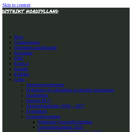
Skip to content
DISTRIKT NORDJYLLAND
Blog
Undervisning
Distriktets appelkomité
Resultater
DBF
Kreds 4
kontakt
Klubber
Links
Turneringsreglement
Vejledning for afholdelse af distrikts turneringer
Skolebridge
Support BC3
Aktivitetskalender 2026 – 2027
Systemkort
Generalforsamling
Vedtægter Generalforsamling
Generalforsamling 2026